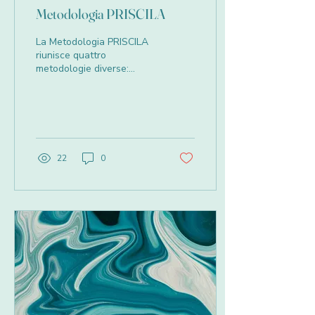
Metodologia PRISCILA
La Metodologia PRISCILA
riunisce quattro
metodologie diverse:
Teatro dell’Oppresso,
Deep Democracy, Critical
Incident Method, e
Spatial...
22
0