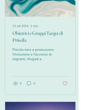
13 ott 2024
∙
1
min
Obiettivi e Gruppi Target di
Priscila
Priscila mira a promuovere
l'inclusione e l'accesso di
migranti, rifugiati e
richiedenti asilo all’interno
del quadro dell'istruzione
per...
5
0