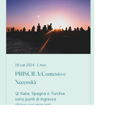
16 set 2024
∙
1
min
PRISCILA: Contesto e
Necessità
🤝 Italia, Spagna e Turchia
sono punti di ingresso
chiave per migranti,
rifugiati e richiedenti asilo
in Europa. Infatti,
analizzando più...