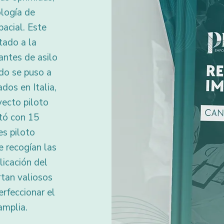
logía de
pacial. Este
tado a la
antes de asilo
do se puso a
dos en Italia,
yecto piloto
tó con 15
es piloto
e recogían las
licación del
tan valiosos
erfeccionar el
amplia.