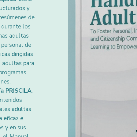
ructurados y
; resúmenes de
 durante los
nas adultas
 personal de
cas dirigidas
 adultas para
 programas
ones.
ía PRISCILA
,
ontenidos
ales adultas
 eficaz e
os y en sus
, el Manual