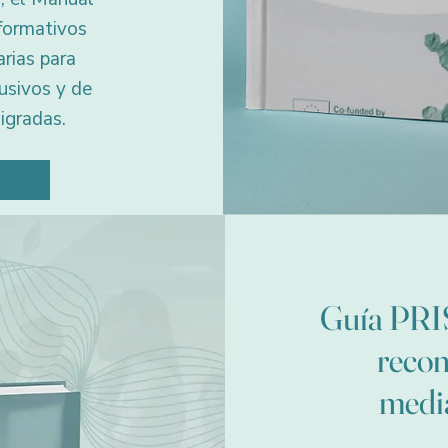
formativos
rias para
usivos y de
igradas.
Guía PRIS
recon
medi