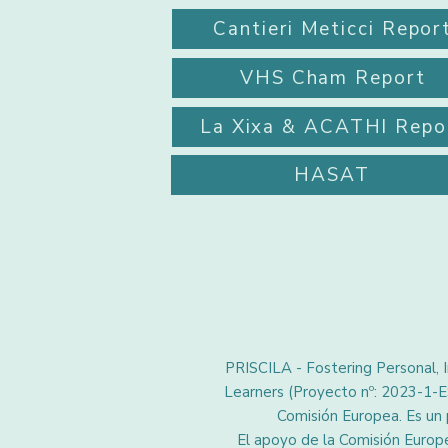
Cantieri Meticci Repor
VHS Cham Report
La Xixa & ACATHI Repo
HASAT
PRISCILA - Fostering Personal, 
Learners (Proyecto nº: 2023-1-
Comisión Europea. Es un 
El apoyo de la Comisión Europe