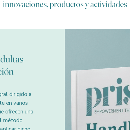
innovaciones, productos y actividades
dultas
ción
ral dirigido a
le en varios
ue ofrecen una
el método
aplicar dicho