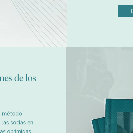
es de los
un método
 las socias en
as oprimidas,