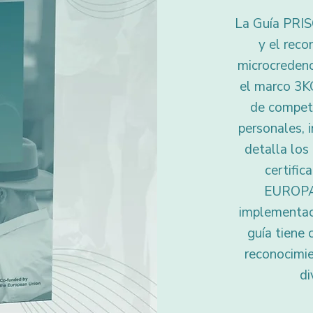
La Guía PRISC
y el reco
microcredenc
el marco 3K
de compete
personales, 
detalla los
certific
EUROPAS
implementaci
guía tiene 
reconocimi
di